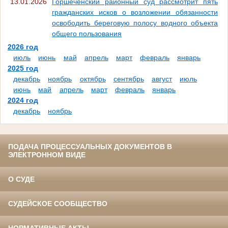
13.01.2026
Горшеченский районный суд рассмотрит пять
гражданских исков о возложении обязанности
освободить береговую полосу водного объекта
общего пользования
2026 год
июль
июнь
май
апрель
март
февраль
январь
2025 год
декабрь
ноябрь
октябрь
сентябрь
август
июль
июнь
май
апрель
март
февраль
январь
2024 год
декабрь
ноябрь
ПОДАЧА ПРОЦЕССУАЛЬНЫХ ДОКУМЕНТОВ В
ЭЛЕКТРОННОМ ВИДЕ
О СУДЕ
СУДЕЙСКОЕ СООБЩЕСТВО