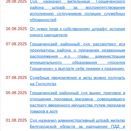
28.08.2025
Суд назначил жительнице Горшеченского
района штраф за воспрепятствование
исполнению сотрудником полиции служебных
обязанностей
26.08.2025
От чужих прав к собственному штрафу: история
одного нарушителя
07.08.2025
Горшеченский районный суд рассмотрел иск
прокуратуры района о признании незаконным
распоряжения и.о. главы администрации
муниципального образования «поселок
Горшечное» о выплате себе премии к празднику.
07.08.2025
Судебные уведомления и акты можно получать
на Госуслугах
05.08.2025
Горшеченский районный суд вынес приговор в
отношении продавца магазина, совершившего
растрату вверенного имущества путем передачи
товаров в долг
01.08.2025
Суд назначил административный штраф жителю
Белгородской области за нарушение ПДД и